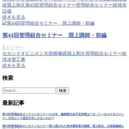
繕
淵上和久
第45回管理組合セミナー
管理組合セミナー
給排水
設備
続きを見る
第44回管理組合セミナー 淵上講師・前編
|
セミナー
セカンドオピニオン
大規模修繕
淵上和久
管理組合セミナー
給
排水管工事
続きを見る
検索
最新記事
第70回管理組合オンラインセミナー/なぜ今、修繕積立金不足対策はＴＭ（トータルマネジメン
ト）方式という発注方式しかないのか？
第69回管理組合オンラインセミナー/取り残された排水通気管の秘密・屋上防水、大規模修繕と