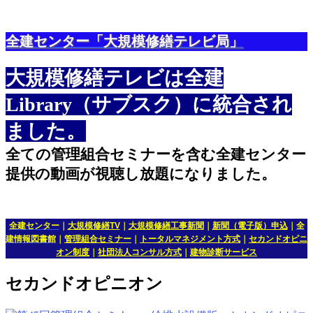
全建センター「大規模修繕テレビ局」
大規模修繕テレビは全建
Library（サブスク）に統合され
ました。
全ての管理組合セミナーを含む全建センター
提供の動画が視聴し放題になりました。
全建センター
｜
大規模修繕TV
｜
大規模修繕工事新聞
｜
新聞（電子版）申込
｜
全
建情報図書館
｜
管理組合セミナー
｜
トータルマネジメント方式
｜
セカンドオピニ
オン制度
｜
社団法人コンサル方式
｜
建物診断サービス
セカンドオピニオン