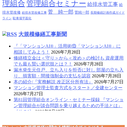
理組合
管理組合セミナー
給排水管工事
給
菅 純一郎
排水管改修
菅純一郎
給排水管改修工事
長期修繕計画作成ガイド
ライン
駐車場平面化
大規模修繕工事新聞
『「マンションAI®」活用術⑬「マンションAI®」に
相談してみよう！
2026年7月28日
修繕積立金は＜守り＞から＜攻め＞の検討も 資産運用
でも最も賢い選択肢とは？！
2026年7月28日
漏水発生元住戸、立ち入りを拒否に対し 部屋の立ち入
り、損害額・間接強制金の支払を認容
2026年7月28日
本の紹介/『実務解説 改正区分所有法』
2026年7月27日
マンション管理士監査方式をスタート／全建センター
2026年7月27日
第81回管理組合オンライン・セミナー採録 『マンショ
ン管理組合が談合問題を乗り越えるための手法とは』
《その1》
2026年7月27日
窓・ベランダからの転落事故多発！守れ、子どもの
命！！
2026年7月27日