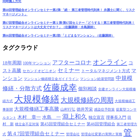
同時施工方式
第68回管理組合オンラインセミナー第2弾/「続・ 第三者管理時代到来！ 弁護士に聞く、リスク
マネージメント」
第67回管理組合オンラインセミナー第１弾/第67回セミナー「どうする！第三者管理時代到来！
リスクマネージメントは大丈夫ですか？」（佐藤講師・水島講師）
第66回管理組合オンラインセミナー第2部/「とどまるマンション」（佐藤講師）
タグクラウド
オンライン
アフターコロナ
18年周期
コ
100年マンション
セミナー
マ
スト高騰
トータルマネジメント方式
セカンドオピニオン
中規模
ンション
マンション修繕積立金ガイドライン
マンション給湯管問題
佐藤成幸
修繕・分散方式
個別相談
全建オンライン大規模修
大規模修繕
大規模修繕の周期
繕方式
大規模修繕工
大規模修繕工事高騰
徳井芳栄
山村行弘
事新聞
感染症予防策
提案型コンサ
淵上和久
木村 章一
水島 一
独立宣言
理事長入門
田
ルタント
第45回管理組合セミナー
第46回管理組合
村 新
積立金不足対策
第三者管理方
管
第４7回管理組合セミナー
式
管理会社
管理会社変更の実態と実務