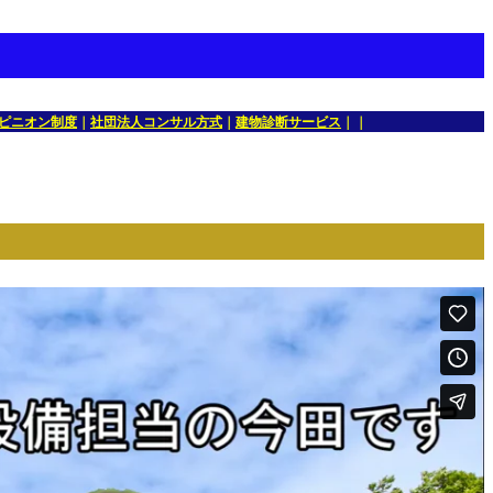
ピニオン制度
｜
社団法人コンサル方式
｜
建物診断サービス
｜｜