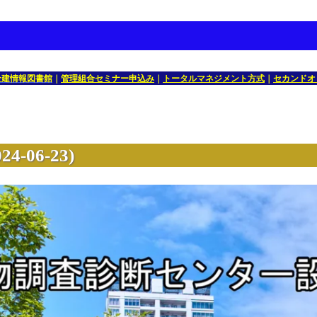
全建情報図書館
｜
管理組合セミナー申込み
｜
トータルマネジメント方式
｜
セカンドオ
06-23)