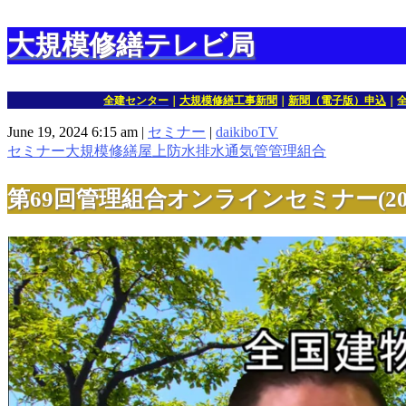
大規模修繕テレビ局
全建センター
｜
大規模修繕工事新聞
｜
新聞（電子版）申込
｜
June 19, 2024 6:15 am
|
セミナー
|
daikiboTV
セミナー
大規模修繕
屋上防水
排水通気管
管理組合
第69回管理組合オンラインセミナー(2024-