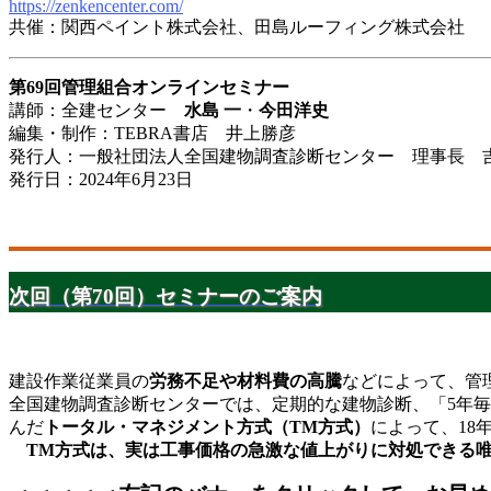
https://zenkencenter.com/
共催：関西ペイント株式会社、田島ルーフィング株式会社
第69回管理組合オンラインセミナー
講師：全建センター
水島 一
・
今田洋史
編集・制作：TEBRA書店 井上勝彦
発行人：一般社団法人全国建物調査診断センター 理事長 吉
発行日：2024年6月23日
次回（第70回）セミナーのご案内
建設作業従業員の
労務不足や材料費の高騰
などによって、管
全国建物調査診断センターでは、定期的な建物診断、「5年
んだ
トータル・マネ
ジメント方式（TM方式）
によって、18
TM方式は、実は工事価格の急激な値上がりに対処できる