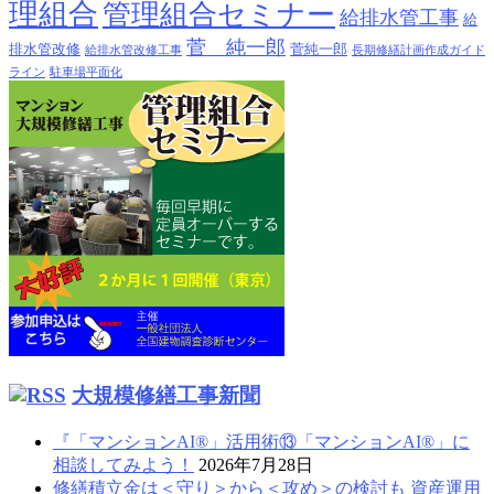
理組合
管理組合セミナー
給排水管工事
給
菅 純一郎
排水管改修
菅純一郎
給排水管改修工事
長期修繕計画作成ガイド
ライン
駐車場平面化
大規模修繕工事新聞
『「マンションAI®」活用術⑬「マンションAI®」に
相談してみよう！
2026年7月28日
修繕積立金は＜守り＞から＜攻め＞の検討も 資産運用