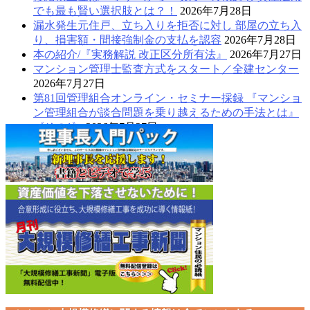
でも最も賢い選択肢とは？！
2026年7月28日
漏水発生元住戸、立ち入りを拒否に対し 部屋の立ち入
り、損害額・間接強制金の支払を認容
2026年7月28日
本の紹介/『実務解説 改正区分所有法』
2026年7月27日
マンション管理士監査方式をスタート／全建センター
2026年7月27日
第81回管理組合オンライン・セミナー採録 『マンショ
ン管理組合が談合問題を乗り越えるための手法とは』
《その1》
2026年7月27日
窓・ベランダからの転落事故多発！守れ、子どもの
命！！
2026年7月27日
全建センター/ 先着20管理組合にAI建物診断サービス
を無料提供
2026年7月27日
老朽インフラ・住宅耐震化を重点施策に 国土強靱化
年次計画2026を決定＜ニュース速報17＞
2026年7月19
日
「通帳と印鑑を同時に渡すな」—修繕積立金を守る管
理組合の基本＜ニュース速報16＞
2026年7月18日