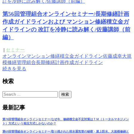
第56回管理組合オンラインセミナー/長期修繕計画
作成ガイドラインおよび マンション修繕積立金ガ
イドラインの 改訂を冷静に読み解く/佐藤講師（前
編）
|
セミナー
オンライン
マンション修繕積立金ガイドライン
佐藤成幸
大規
模修繕
管理組合
長期修繕計画作成ガイドライン
続きを見る
検索
最新記事
第70回管理組合オンラインセミナー/なぜ今、修繕積立金不足対策はＴＭ（トータルマネジメン
ト）方式という発注方式しかないのか？
第69回管理組合オンラインセミナー/取り残された排水通気管の秘密・屋上防水、大規模修繕と