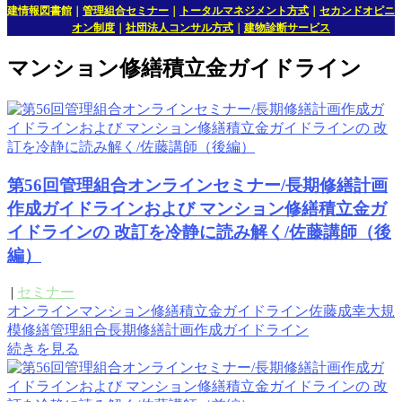
建情報図書館
｜
管理組合セミナー
｜
トータルマネジメント方式
｜
セカンドオピニ
オン制度
｜
社団法人コンサル方式
｜
建物診断サービス
マンション修繕積立金ガイドライン
第56回管理組合オンラインセミナー/長期修繕計画
作成ガイドラインおよび マンション修繕積立金ガ
イドラインの 改訂を冷静に読み解く/佐藤講師（後
編）
|
セミナー
オンライン
マンション修繕積立金ガイドライン
佐藤成幸
大規
模修繕
管理組合
長期修繕計画作成ガイドライン
続きを見る