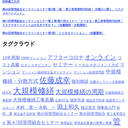
同時施工方式
第68回管理組合オンラインセミナー第2弾/「続・ 第三者管理時代到来！ 弁護士に聞く、リスク
マネージメント」
第67回管理組合オンラインセミナー第１弾/第67回セミナー「どうする！第三者管理時代到来！
リスクマネージメントは大丈夫ですか？」（佐藤講師・水島講師）
第66回管理組合オンラインセミナー第2部/「とどまるマンション」（佐藤講師）
タグクラウド
オンライン
アフターコロナ
18年周期
コ
100年マンション
セミナー
マ
スト高騰
トータルマネジメント方式
セカンドオピニオン
中規模
ンション
マンション修繕積立金ガイドライン
マンション給湯管問題
佐藤成幸
修繕・分散方式
個別相談
全建オンライン大規模修
大規模修繕
大規模修繕の周期
繕方式
大規模修繕工
大規模修繕工事高騰
徳井芳栄
山村行弘
事新聞
感染症予防策
提案型コンサ
淵上和久
木村 章一
水島 一
独立宣言
理事長入門
田
ルタント
第45回管理組合セミナー
第46回管理組合
村 新
積立金不足対策
第三者管理方
管
第４7回管理組合セミナー
式
管理会社
管理会社変更の実態と実務