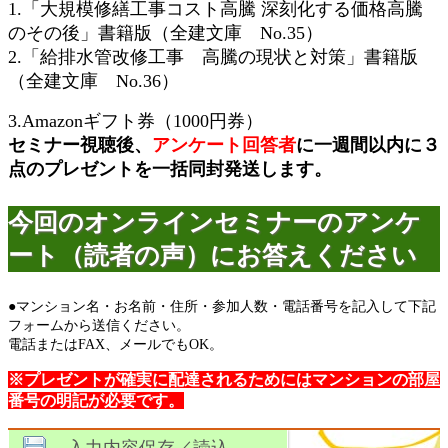
1.「大規模修繕工事コスト高騰 深刻化する価格高騰
のその後」書籍版（全建文庫 No.35）
2.「給排水管改修工事 高騰の現状と対策」書籍版
（全建文庫 No.36）
3.Amazonギフト券（1000円券）
セミナー視聴後、
アンケート回答者
に一週間以内に３
点のプレゼントを一括同封発送します。
今回のオンラインセミナーのアンケ
ート（読者の声）にお答えください
●マンション名・お名前・住所・参加人数・電話番号を記入して下記
フォームから送信ください。
電話またはFAX、メールでもOK。
※プレゼントが確実に配達されるためにはマンションの部屋
番号の明記が必要です。