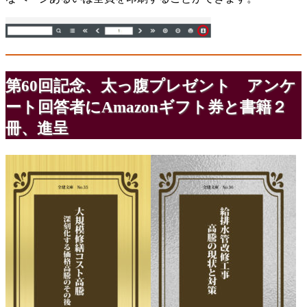
第60回記念、太っ腹プレゼント アンケ
ート回答者にAmazonギフト券と書籍２
冊、進呈