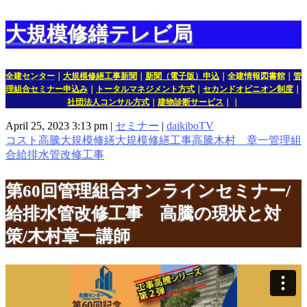
大規模修繕テレビ局
全建センター
｜
大規模修繕工事新聞
｜
新聞（電子版）申込
｜
全建情報図書館
｜
管
理組合セミナー申込み
｜
トータルマネジメント方式
｜
セカンドオピニオン制度
｜
社団法人コンサル方式
｜
建物診断サービス
｜｜
April 25, 2023 3:13 pm
|
セミナー
|
daikiboTV
コスト高騰
大規模修繕
大規模修繕工事高騰
木村 章一
管理組
合
給排水管改修工事
第60回管理組合オンラインセミナー/
給排水管改修工事 高騰の現状と対
策/木村章一講師